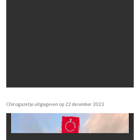
Chirogazetje uitgegeven op 22 december 2023