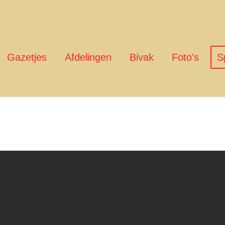
Gazetjes
Afdelingen
Bivak
Foto's
S